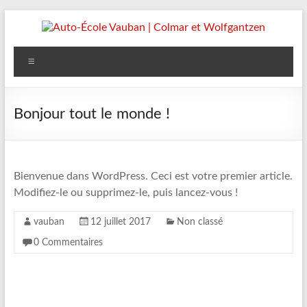
Aller
au
contenu
Auto-
Menu
École
Vauban
Bonjour tout le monde !
|
Colmar
et
Bienvenue dans WordPress. Ceci est votre premier article.
Modifiez-le ou supprimez-le, puis lancez-vous !
Wolfgantzen
vauban
12 juillet 2017
Non classé
Faire
0 Commentaires
de
votre
permis
une