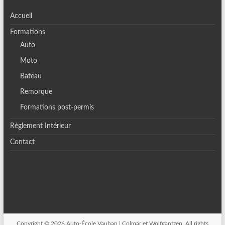
Accueil
Formations
Auto
Moto
Bateau
Remorque
Formations post-permis
Règlement Intérieur
Contact
Copyright © 2026
Auto-École Vauban | Colmar et Wolfgantzen
. All rights